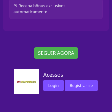
🎁 Receba bônus exclusivos
automaticamente
SEGUIR AGORA
Acessos
Login
Registrar-se