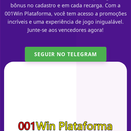
bônus no cadastro e em cada recarga. Com a
001Win Plataforma, você tem acesso a promoções
incríveis e uma experiência de jogo inigualável.
Junte-se aos vencedores agora!
SEGUIR NO TELEGRAM