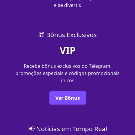
e se divertir.
🎁 Bônus Exclusivos
VIP
Receba bônus exclusivos do Telegram,
promoções especiais e códigos promocionais
únicos!
Ver Bônus
📢 Notícias em Tempo Real