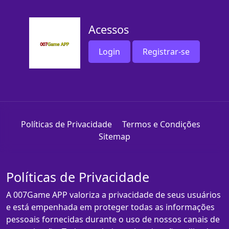
Acessos
Login
Registrar-se
Políticas de Privacidade
Termos e Condições
Sitemap
Políticas de Privacidade
A 007Game APP valoriza a privacidade de seus usuários
e está empenhada em proteger todas as informações
pessoais fornecidas durante o uso de nossos canais de