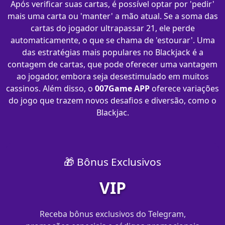
Após verificar suas cartas, é possível optar por 'pedir'
mais uma carta ou 'manter' a mão atual. Se a soma das
cartas do jogador ultrapassar 21, ele perde
automaticamente, o que se chama de 'estourar'. Uma
das estratégias mais populares no Blackjack é a
contagem de cartas, que pode oferecer uma vantagem
ao jogador, embora seja desestimulado em muitos
cassinos. Além disso, o
007Game APP
oferece variações
do jogo que trazem novos desafios e diversão, como o
Blackjac.
🎁 Bônus Exclusivos
VIP
Receba bônus exclusivos do Telegram,