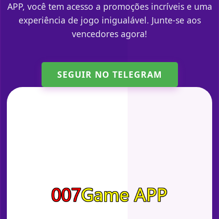
APP, você tem acesso a promoções incríveis e uma
experiência de jogo inigualável. Junte-se aos
vencedores agora!
SEGUIR NO TELEGRAM