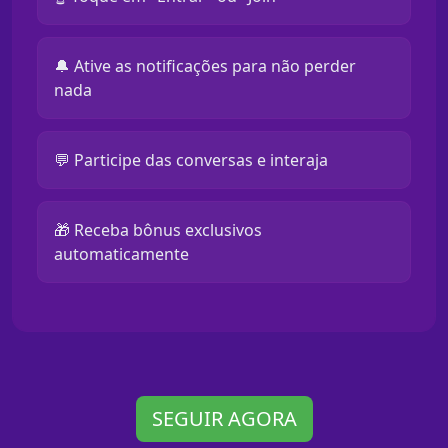
🔔 Ative as notificações para não perder
nada
💬 Participe das conversas e interaja
🎁 Receba bônus exclusivos
automaticamente
SEGUIR AGORA