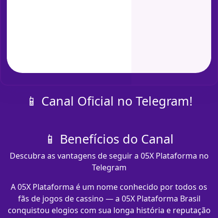
📱 Canal Oficial no Telegram!
📱 Benefícios do Canal
Descubra as vantagens de seguir a 05X Plataforma no
Telegram
A 05X Plataforma é um nome conhecido por todos os
fãs de jogos de cassino — a 05X Plataforma Brasil
conquistou elogios com sua longa história e reputação