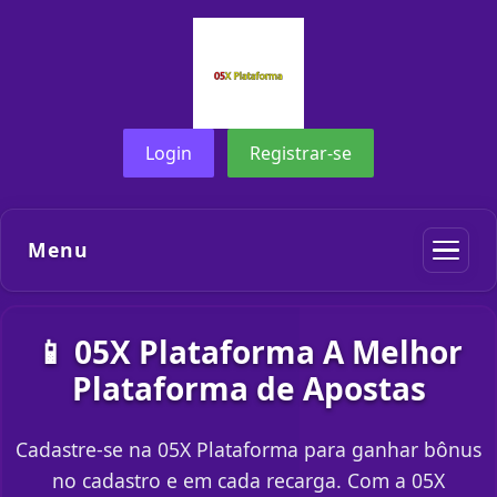
Login
Registrar-se
Menu
📱 05X Plataforma A Melhor
Plataforma de Apostas
Cadastre-se na 05X Plataforma para ganhar bônus
no cadastro e em cada recarga. Com a 05X