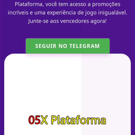
Plataforma, você tem acesso a promoções
incríveis e uma experiência de jogo inigualável.
Junte-se aos vencedores agora!
SEGUIR NO TELEGRAM