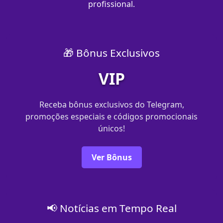
profissional.
🎁 Bônus Exclusivos
VIP
Receba bônus exclusivos do Telegram,
promoções especiais e códigos promocionais
únicos!
Ver Bônus
📢 Notícias em Tempo Real