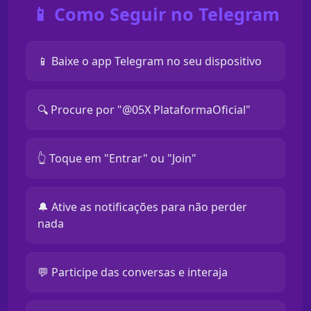
📱 Como Seguir no Telegram
📱 Baixe o app Telegram no seu dispositivo
🔍 Procure por "@05X PlataformaOficial"
👆 Toque em "Entrar" ou "Join"
🔔 Ative as notificações para não perder
nada
💬 Participe das conversas e interaja