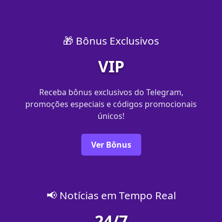
🎁 Bônus Exclusivos
VIP
Receba bônus exclusivos do Telegram,
promoções especiais e códigos promocionais
únicos!
Ver Bônus
📢 Notícias em Tempo Real
24/7