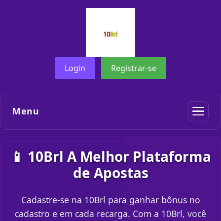
Login
Registrar-se
Menu
📱 10Brl A Melhor Plataforma
de Apostas
Cadastre-se na 10Brl para ganhar bônus no
cadastro e em cada recarga. Com a 10Brl, você