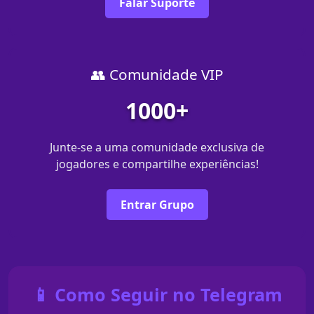
Falar Suporte
👥 Comunidade VIP
1000+
Junte-se a uma comunidade exclusiva de
jogadores e compartilhe experiências!
Entrar Grupo
📱 Como Seguir no Telegram