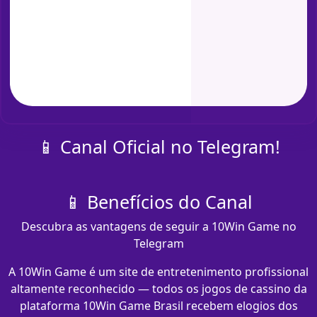
📱 Canal Oficial no Telegram!
📱 Benefícios do Canal
Descubra as vantagens de seguir a 10Win Game no
Telegram
A 10Win Game é um site de entretenimento profissional
altamente reconhecido — todos os jogos de cassino da
plataforma 10Win Game Brasil recebem elogios dos