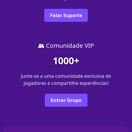
Falar Suporte
👥 Comunidade VIP
1000+
Junte-se a uma comunidade exclusiva de
jogadores e compartilhe experiências!
Entrar Grupo