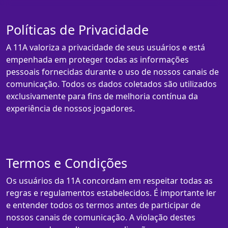
Políticas de Privacidade
A 11A valoriza a privacidade de seus usuários e está
empenhada em proteger todas as informações
pessoais fornecidas durante o uso de nossos canais de
comunicação. Todos os dados coletados são utilizados
exclusivamente para fins de melhoria contínua da
experiência de nossos jogadores.
Termos e Condições
Os usuários da 11A concordam em respeitar todas as
regras e regulamentos estabelecidos. É importante ler
e entender todos os termos antes de participar de
nossos canais de comunicação. A violação destes