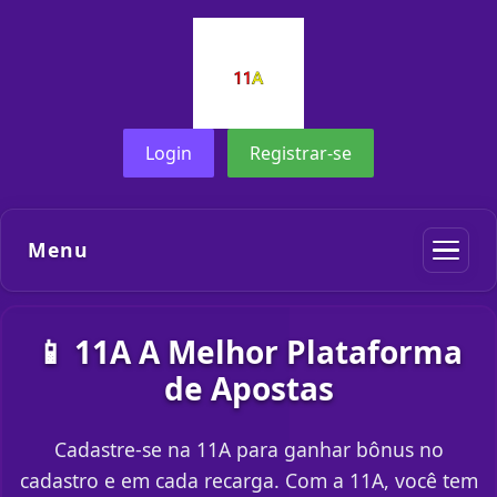
Login
Registrar-se
Menu
📱 11A A Melhor Plataforma
de Apostas
Cadastre-se na 11A para ganhar bônus no
cadastro e em cada recarga. Com a 11A, você tem