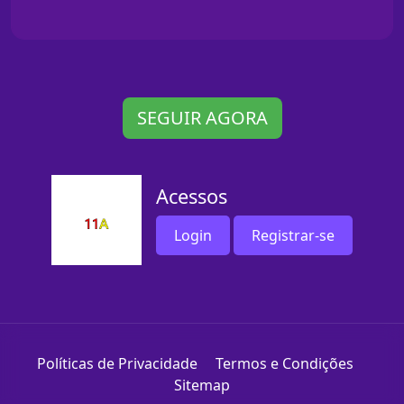
SEGUIR AGORA
Acessos
Login
Registrar-se
Políticas de Privacidade
Termos e Condições
Sitemap