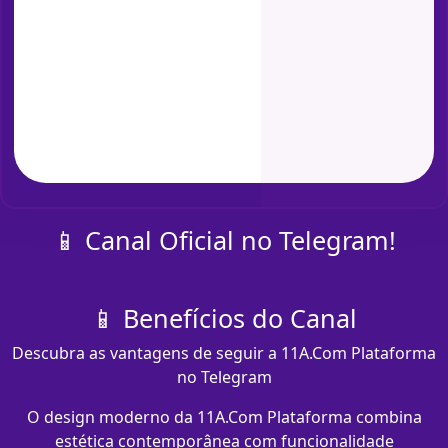
📱 Canal Oficial no Telegram!
📱 Benefícios do Canal
Descubra as vantagens de seguir a 11A.Com Plataforma
no Telegram
O design moderno da 11A.Com Plataforma combina
estética contemporânea com funcionalidade