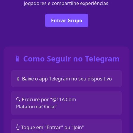
jogadores e compartilhe experiências!
Entrar Grupo
📱 Como Seguir no Telegram
📱 Baixe o app Telegram no seu dispositivo
🔍 Procure por "@11A.Com
PlataformaOficial"
👆 Toque em "Entrar" ou "Join"