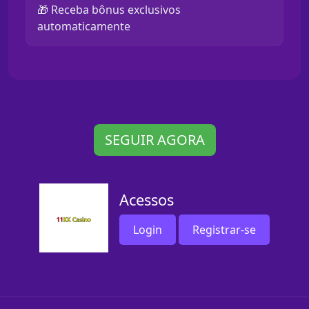
🎁 Receba bônus exclusivos
automaticamente
SEGUIR AGORA
Acessos
Login
Registrar-se