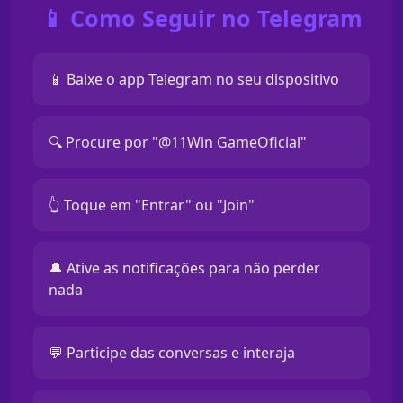
📱 Como Seguir no Telegram
📱 Baixe o app Telegram no seu dispositivo
🔍 Procure por "@11Win GameOficial"
👆 Toque em "Entrar" ou "Join"
🔔 Ative as notificações para não perder
nada
💬 Participe das conversas e interaja