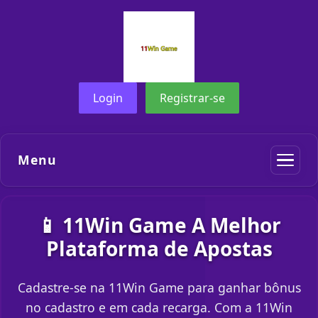
Login
Registrar-se
Menu
📱 11Win Game A Melhor
Plataforma de Apostas
Cadastre-se na 11Win Game para ganhar bônus
no cadastro e em cada recarga. Com a 11Win