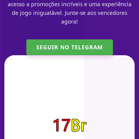
acesso a promoções incríveis e uma experiência
de jogo inigualável. Junte-se aos vencedores
agora!
SEGUIR NO TELEGRAM