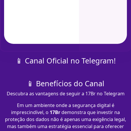
📱 Canal Oficial no Telegram!
📱 Benefícios do Canal
Descubra as vantagens de seguir a 17Br no Telegram
Em um ambiente onde a segurança digital é
imprescindível, o
17Br
demonstra que investir na
proteção dos dados não é apenas uma exigência legal,
mas também uma estratégia essencial para oferecer