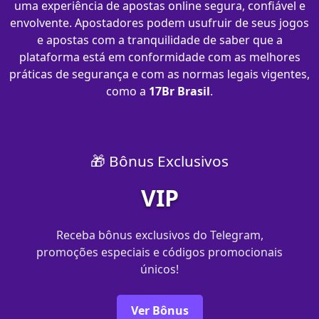
uma experiência de apostas online segura, confiável e
envolvente. Apostadores podem usufruir de seus jogos
e apostas com a tranquilidade de saber que a
plataforma está em conformidade com as melhores
práticas de segurança e com as normas legais vigentes,
como a
17Br Brasil
.
🎁 Bônus Exclusivos
VIP
Receba bônus exclusivos do Telegram,
promoções especiais e códigos promocionais
únicos!
Ver Bônus