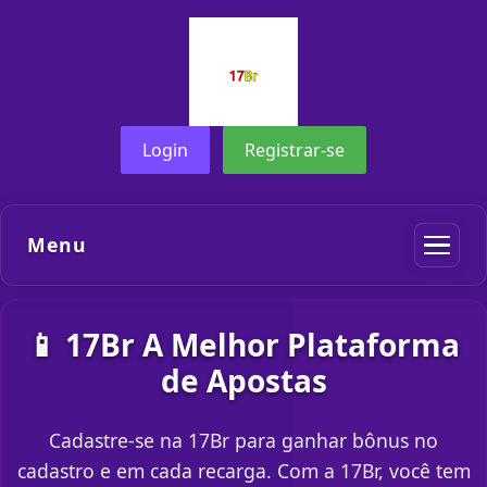
Login
Registrar-se
Menu
📱 17Br A Melhor Plataforma
de Apostas
Cadastre-se na 17Br para ganhar bônus no
cadastro e em cada recarga. Com a 17Br, você tem