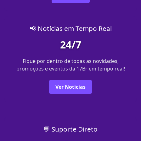
📢 Notícias em Tempo Real
24/7
Fique por dentro de todas as novidades,
promoções e eventos da 17Br em tempo real!
Ver Notícias
💬 Suporte Direto