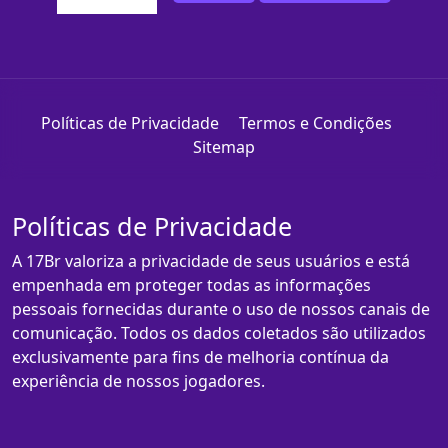
Políticas de Privacidade
Termos e Condições
Sitemap
Políticas de Privacidade
A 17Br valoriza a privacidade de seus usuários e está
empenhada em proteger todas as informações
pessoais fornecidas durante o uso de nossos canais de
comunicação. Todos os dados coletados são utilizados
exclusivamente para fins de melhoria contínua da
experiência de nossos jogadores.