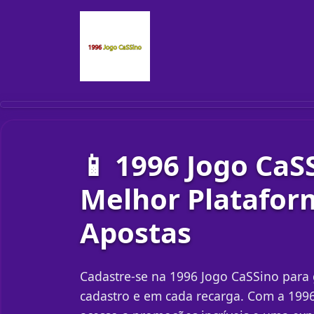
📱 1996 Jogo CaS
Melhor Platafor
Apostas
Cadastre-se na 1996 Jogo CaSSino para
cadastro e em cada recarga. Com a 199