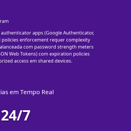
gram
 authenticator apps (Google Authenticator,
 policies enforcement requer complexity
, balanceada com password strength meters
JSON Web Tokens) com expiration policies
orized access em shared devices.
cias em Tempo Real
24/7