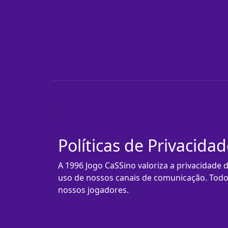
Políticas de Privacida
A 1996 Jogo CaSSino valoriza a privacidade
uso de nossos canais de comunicação. Todos
nossos jogadores.