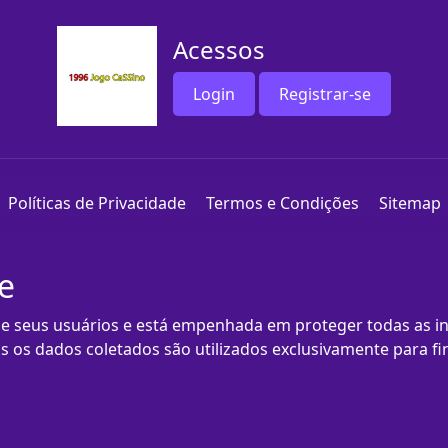
Acessos
Login
Registrar-se
Políticas de Privacidade
Termos e Condições
Sitemap
de
 de seus usuários e está empenhada em proteger todas as 
 os dados coletados são utilizados exclusivamente para fi