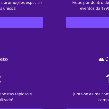
m, promoções especiais
Fique por dentro d
s únicos!
eventos da 199
reto
👥 
t
espostas rápidas e
Junte-se a uma com
lizado!
compa