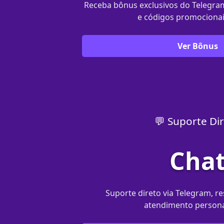
Receba bônus exclusivos do Telegra
e códigos promocionai
Ver Bônus
💬 Suporte Di
Cha
Suporte direto via Telegram, r
atendimento persona