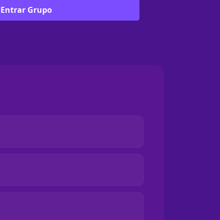
Entrar Grupo