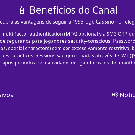
📱 Benefícios do Canal
cubra as vantagens de seguir a 1996 Jogo CaSSino no Tele
multi-factor authentication (MFA) opcional via SMS OTP ou
de segurança para jogadores security-conscious. Password
os, special characters) sem ser excessivamente restritiva
 best practices. Sessions são gerenciadas através de JWT (
t após períodos de inatividade, mitigando riscos de unauth
sivos
📢 Notí