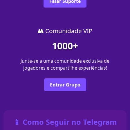
Falar Suporte
👥 Comunidade VIP
1000+
Junte-se a uma comunidade exclusiva de
jogadores e compartilhe experiências!
Entrar Grupo
📱 Como Seguir no Telegram