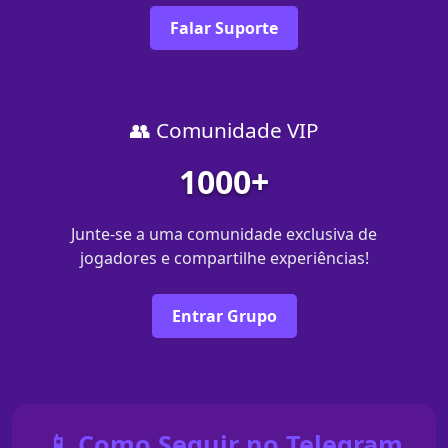
Falar Suporte
👥 Comunidade VIP
1000+
Junte-se a uma comunidade exclusiva de
jogadores e compartilhe experiências!
Entrar Grupo
📱 Como Seguir no Telegram