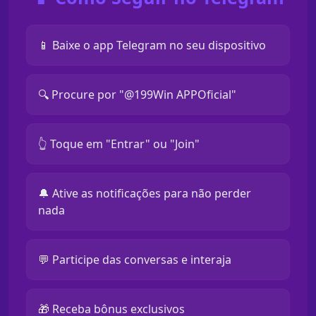
📱 Baixe o app Telegram no seu dispositivo
🔍 Procure por "@199Win APPOficial"
👆 Toque em "Entrar" ou "Join"
🔔 Ative as notificações para não perder
nada
💬 Participe das conversas e interaja
🎁 Receba bônus exclusivos