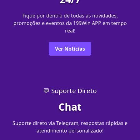
Fique por dentro de todas as novidades,
promoções e eventos da 199Win APP em tempo
real!
Ver Notícias
💬 Suporte Direto
Chat
Suporte direto via Telegram, respostas rápidas e
atendimento personalizado!