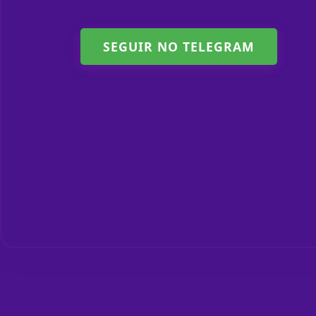
SEGUIR NO TELEGRAM