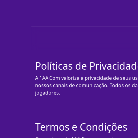
Políticas de Privacida
A 1AA.Com valoriza a privacidade de seus 
nossos canais de comunicação. Todos os dad
jogadores.
Termos e Condições