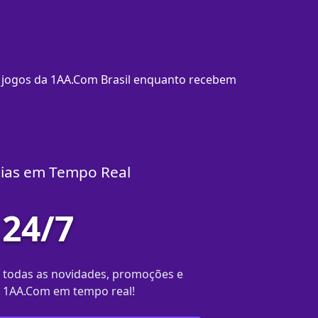
 jogos da 1AA.Com Brasil enquanto recebem
cias em Tempo Real
24/7
e todas as novidades, promoções e
 1AA.Com em tempo real!