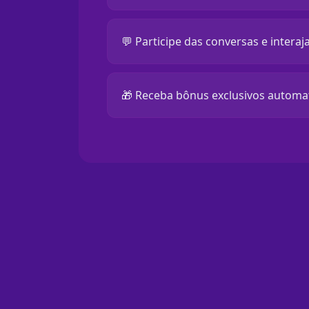
💬 Participe das conversas e interaj
🎁 Receba bônus exclusivos autom