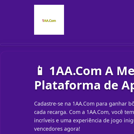
📱 1AA.Com A Me
Plataforma de A
Cadastre-se na 1AA.Com para ganhar b
cada recarga. Com a 1AA.Com, você te
incríveis e uma experiência de jogo inig
vencedores agora!