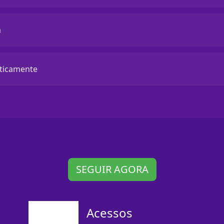
a
aticamente
SEGUIR AGORA
Acessos