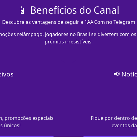
📱 Benefícios do Canal
Descubra as vantagens de seguir a 1AA.Com no Telegram
oções relâmpago. Jogadores no Brasil se divertem com os
prêmios irresistíveis.
sivos
📢 Notí
m, promoções especiais
Fique por dentro d
s únicos!
eventos da