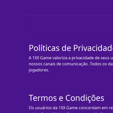
Políticas de Privacida
A 1XX Game valoriza a privacidade de seus
nossos canais de comunicação. Todos os dad
jogadores.
Termos e Condições
Os usuários da 1XX Game concordam em resp