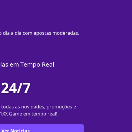
o dia a dia com apostas moderadas.
cias em Tempo Real
24/7
e todas as novidades, promoções e
 1XX Game em tempo real!
Ver Notícias