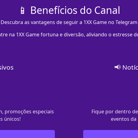
📱 Benefícios do Canal
Descubra as vantagens de seguir a 1XX Game no Telegram
re na 1XX Game fortuna e diversão, aliviando o estresse d
sivos
📢 Notí
m, promoções especiais
Fique por dentro d
s únicos!
eventos da