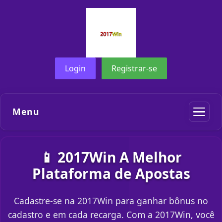
Login
Registrar-se
Menu
📱 2017Win A Melhor
Plataforma de Apostas
Cadastre-se na 2017Win para ganhar bônus no
cadastro e em cada recarga. Com a 2017Win, você