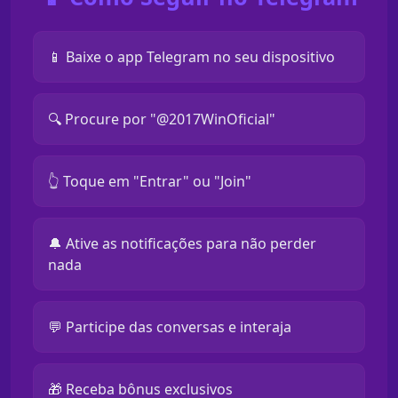
📱 Baixe o app Telegram no seu dispositivo
🔍 Procure por "@2017WinOficial"
👆 Toque em "Entrar" ou "Join"
🔔 Ative as notificações para não perder
nada
💬 Participe das conversas e interaja
🎁 Receba bônus exclusivos