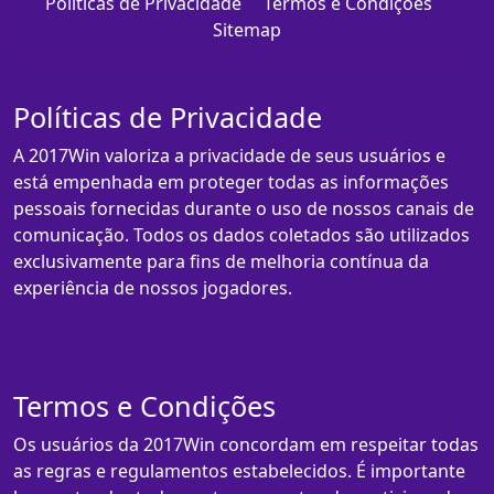
Políticas de Privacidade
Termos e Condições
Sitemap
Políticas de Privacidade
A 2017Win valoriza a privacidade de seus usuários e
está empenhada em proteger todas as informações
pessoais fornecidas durante o uso de nossos canais de
comunicação. Todos os dados coletados são utilizados
exclusivamente para fins de melhoria contínua da
experiência de nossos jogadores.
Termos e Condições
Os usuários da 2017Win concordam em respeitar todas
as regras e regulamentos estabelecidos. É importante