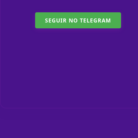
SEGUIR NO TELEGRAM