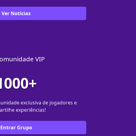
Ver Notícias
Comunidade VIP
1000+
unidade exclusiva de jogadores e
rtilhe experiências!
Entrar Grupo