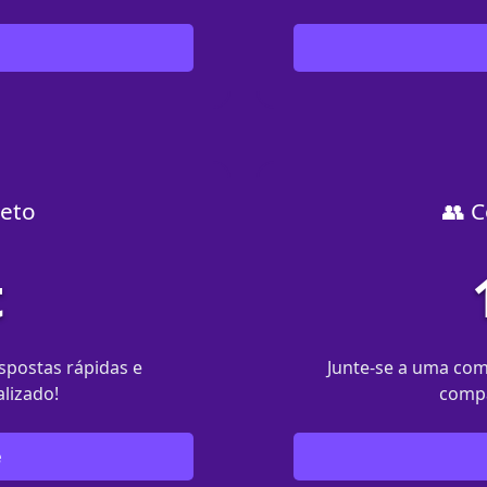
reto
👥 
t
espostas rápidas e
Junte-se a uma com
lizado!
compa
e