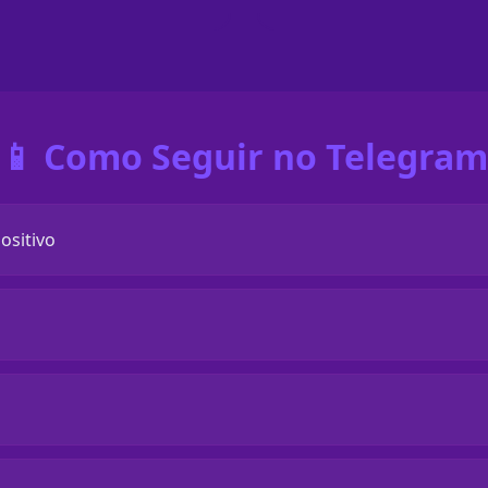
📱 Como Seguir no Telegram
ositivo