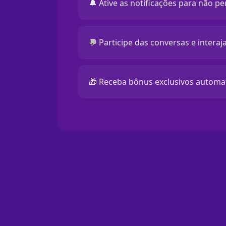
🔔 Ative as notificações para não p
💬 Participe das conversas e interaj
🎁 Receba bônus exclusivos autom