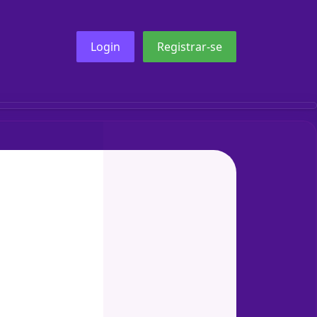
Login
Registrar-se