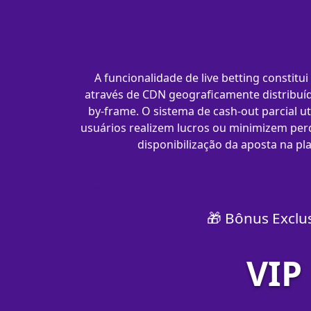
A funcionalidade de live betting constit
através de CDN geograficamente distribuíd
by-frame. O sistema de cash-out parcial u
usuários realizem lucros ou minimizem perd
disponibilização da aposta na p
🎁 Bônus Exclu
VIP