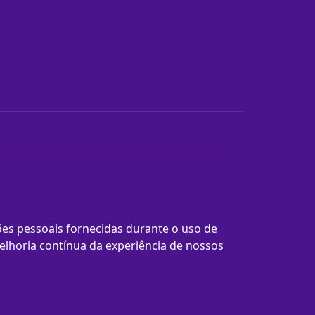
es pessoais fornecidas durante o uso de
elhoria contínua da experiência de nossos