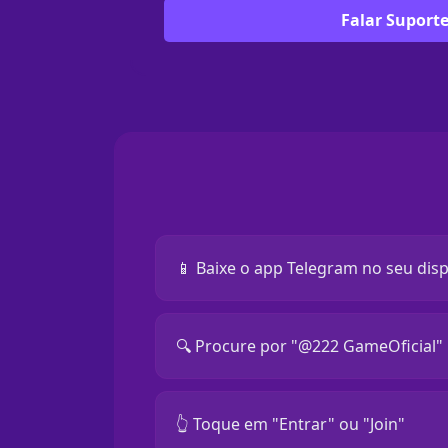
Falar Suport
📱 Baixe o app Telegram no seu disp
🔍 Procure por "@222 GameOficial"
👆 Toque em "Entrar" ou "Join"