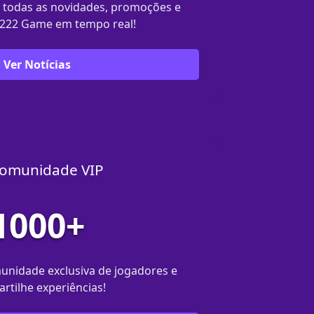
e todas as novidades, promoções e
 222 Game em tempo real!
Ver Notícias
Comunidade VIP
1000+
unidade exclusiva de jogadores e
rtilhe experiências!