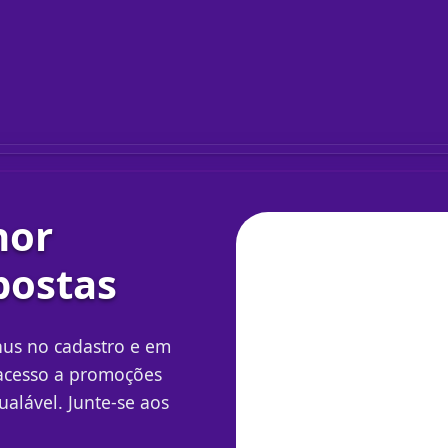
hor
postas
nus no cadastro e em
 acesso a promoções
ualável. Junte-se aos