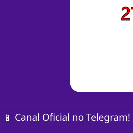
📱 Canal Oficial no Telegram!