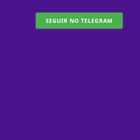
SEGUIR NO TELEGRAM