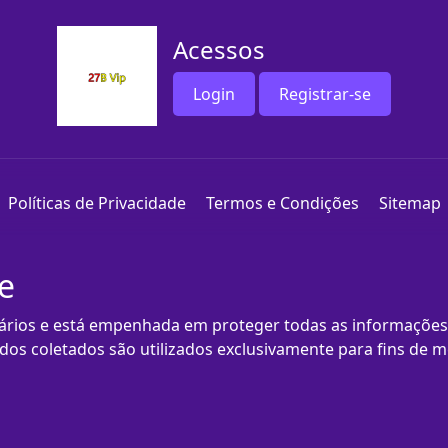
Acessos
Login
Registrar-se
Políticas de Privacidade
Termos e Condições
Sitemap
de
suários e está empenhada em proteger todas as informações
os coletados são utilizados exclusivamente para fins de m