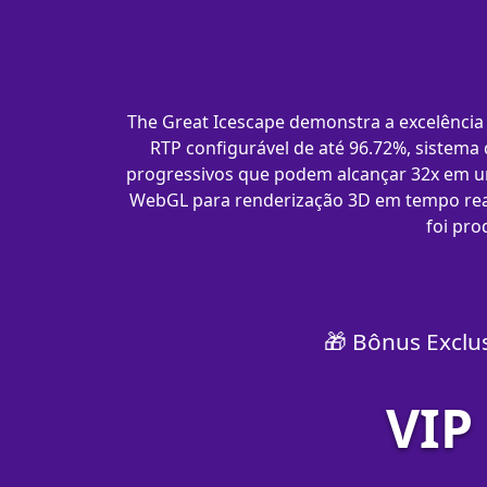
The Great Icescape demonstra a excelência v
RTP configurável de até 96.72%, sistema
progressivos que podem alcançar 32x em uma
WebGL para renderização 3D em tempo real
foi pro
🎁 Bônus Exclu
VIP