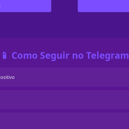
e
📱 Como Seguir no Telegram
ositivo