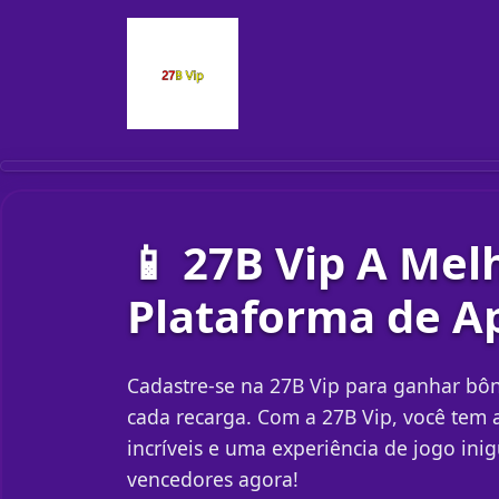
📱 27B Vip A Mel
Plataforma de A
Cadastre-se na 27B Vip para ganhar bô
cada recarga. Com a 27B Vip, você tem
incríveis e uma experiência de jogo inig
vencedores agora!