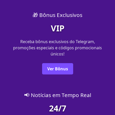
🎁 Bônus Exclusivos
VIP
Receba bônus exclusivos do Telegram,
promoções especiais e códigos promocionais
únicos!
Ver Bônus
📢 Notícias em Tempo Real
24/7