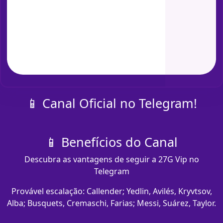
📱 Canal Oficial no Telegram!
📱 Benefícios do Canal
Descubra as vantagens de seguir a 27G Vip no
Telegram
Provável escalação: Callender; Yedlin, Avilés, Kryvtsov,
Alba; Busquets, Cremaschi, Farias; Messi, Suárez, Taylor.