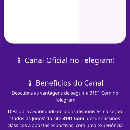
📱 Canal Oficial no Telegram!
📱 Benefícios do Canal
Descubra as vantagens de seguir a 3191 Com no
Telegram
Descubra a variedade de jogos disponíveis na seção
'Todos os Jogos' do site
3191 Com
, desde cassinos
clássicos a apostas esportivas, com uma experiência