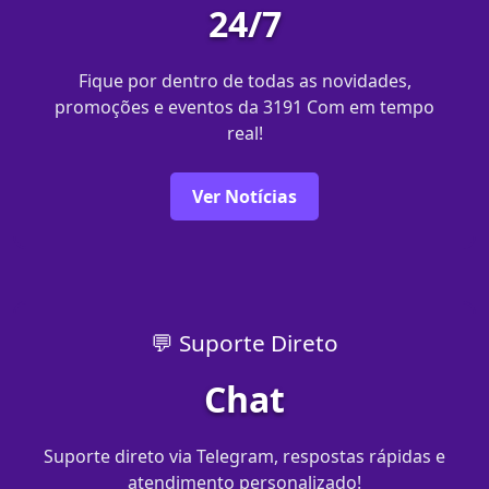
24/7
Fique por dentro de todas as novidades,
promoções e eventos da 3191 Com em tempo
real!
Ver Notícias
💬 Suporte Direto
Chat
Suporte direto via Telegram, respostas rápidas e
atendimento personalizado!