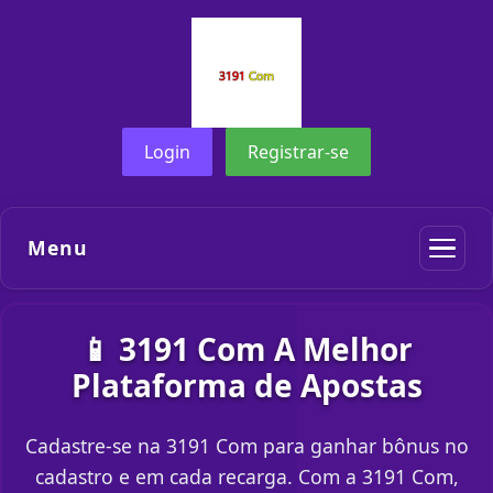
Login
Registrar-se
Menu
📱 3191 Com A Melhor
Plataforma de Apostas
Cadastre-se na 3191 Com para ganhar bônus no
cadastro e em cada recarga. Com a 3191 Com,