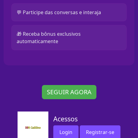
💬 Participe das conversas e interaja
🎁 Receba bônus exclusivos
automaticamente
SEGUIR AGORA
Acessos
Login
Registrar-se