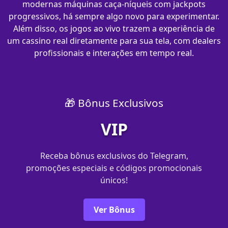
modernas máquinas caça-níqueis com jackpots
progressivos, há sempre algo novo para experimentar.
Além disso, os jogos ao vivo trazem a experiência de
um cassino real diretamente para sua tela, com dealers
profissionais e interações em tempo real.
🎁 Bônus Exclusivos
VIP
Receba bônus exclusivos do Telegram,
promoções especiais e códigos promocionais
únicos!
Ver Bônus