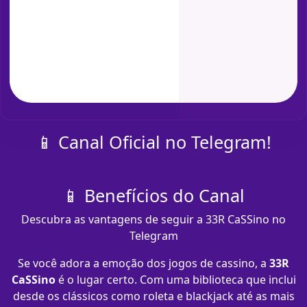
📱 Canal Oficial no Telegram!
📱 Benefícios do Canal
Descubra as vantagens de seguir a 33R CaSSino no
Telegram
Se você adora a emoção dos jogos de cassino, a
33R
CaSSino
é o lugar certo. Com uma biblioteca que inclui
desde os clássicos como roleta e blackjack até as mais