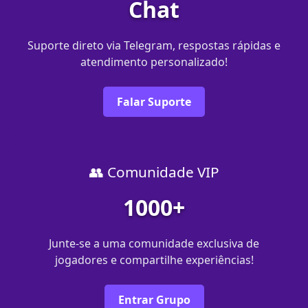
Chat
Suporte direto via Telegram, respostas rápidas e
atendimento personalizado!
Falar Suporte
👥 Comunidade VIP
1000+
Junte-se a uma comunidade exclusiva de
jogadores e compartilhe experiências!
Entrar Grupo