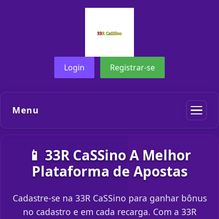
Login
Registrar-se
Menu
📱 33R CaSSino A Melhor
Plataforma de Apostas
Cadastre-se na 33R CaSSino para ganhar bônus
no cadastro e em cada recarga. Com a 33R