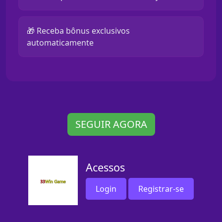
🎁 Receba bônus exclusivos
automaticamente
SEGUIR AGORA
Acessos
Login
Registrar-se