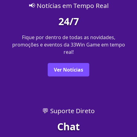
📢 Notícias em Tempo Real
24/7
Fique por dentro de todas as novidades,
promoções e eventos da 33Win Game em tempo
real!
Ver Notícias
💬 Suporte Direto
Chat