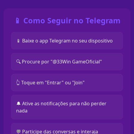
📱 Como Seguir no Telegram
📱 Baixe o app Telegram no seu dispositivo
🔍 Procure por "@33Win GameOficial"
👆 Toque em "Entrar" ou "Join"
🔔 Ative as notificações para não perder
nada
💬 Participe das conversas e interaja