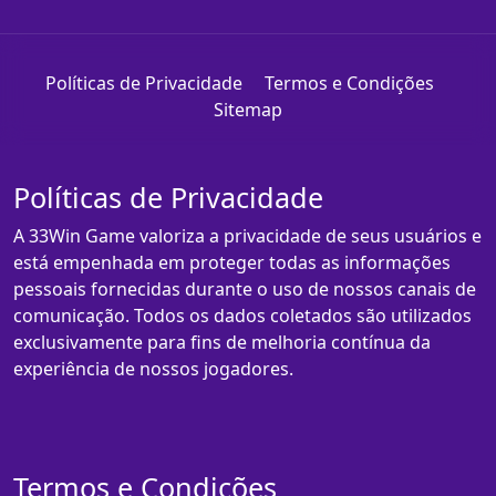
Políticas de Privacidade
Termos e Condições
Sitemap
Políticas de Privacidade
A 33Win Game valoriza a privacidade de seus usuários e
está empenhada em proteger todas as informações
pessoais fornecidas durante o uso de nossos canais de
comunicação. Todos os dados coletados são utilizados
exclusivamente para fins de melhoria contínua da
experiência de nossos jogadores.
Termos e Condições