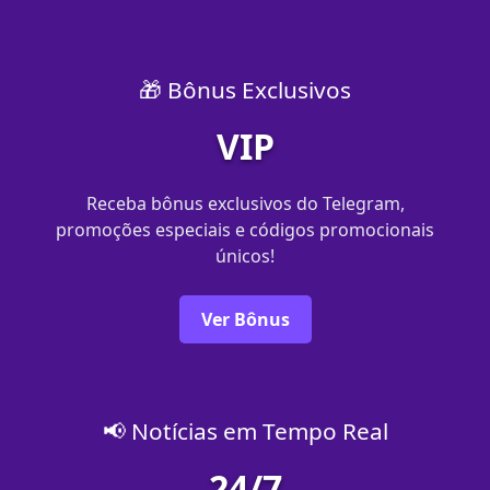
🎁 Bônus Exclusivos
VIP
Receba bônus exclusivos do Telegram,
promoções especiais e códigos promocionais
únicos!
Ver Bônus
📢 Notícias em Tempo Real
24/7