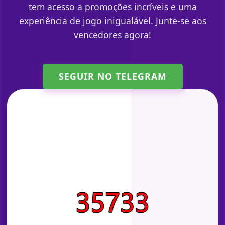
tem acesso a promoções incríveis e uma
experiência de jogo inigualável. Junte-se aos
vencedores agora!
SEGUIR NO TELEGRAM