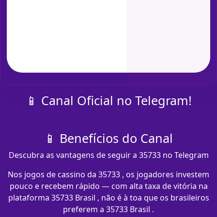
📱 Canal Oficial no Telegram!
📱 Benefícios do Canal
Descubra as vantagens de seguir a 35733 no Telegram
Nos jogos de cassino da 35733 , os jogadores investem
pouco e recebem rápido — com alta taxa de vitória na
plataforma 35733 Brasil , não é à toa que os brasileiros
preferem a 35733 Brasil .