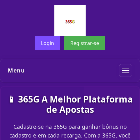
Login
Registrar-se
Menu
📱 365G A Melhor Plataforma
de Apostas
Cadastre-se na 365G para ganhar bônus no
cadastro e em cada recarga. Com a 365G, você