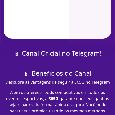
📱 Canal Oficial no Telegram!
📱 Benefícios do Canal
Descubra as vantagens de seguir a 365G no Telegram
Além de oferecer odds competitivas em todos os
eventos esportivos, a
365G
garante que seus ganhos
sejam pagos de forma rápida e segura. Você pode
sacar seus prêmios usando os mesmos métodos