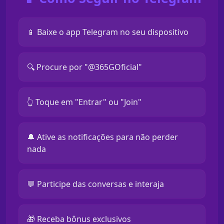
📱 Baixe o app Telegram no seu dispositivo
🔍 Procure por "@365GOficial"
👆 Toque em "Entrar" ou "Join"
🔔 Ative as notificações para não perder
nada
💬 Participe das conversas e interaja
🎁 Receba bônus exclusivos