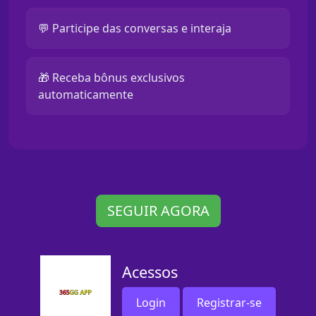
💬 Participe das conversas e interaja
🎁 Receba bônus exclusivos
automaticamente
SEGUIR AGORA
Acessos
Login
Registrar-se