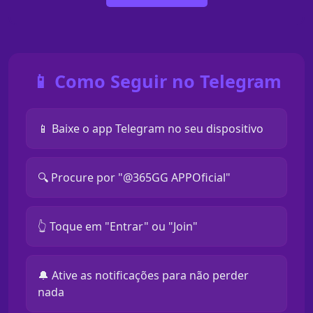
📱 Como Seguir no Telegram
📱 Baixe o app Telegram no seu dispositivo
🔍 Procure por "@365GG APPOficial"
👆 Toque em "Entrar" ou "Join"
🔔 Ative as notificações para não perder
nada