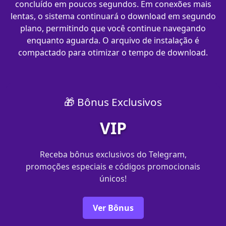
concluído em poucos segundos. Em conexões mais
lentas, o sistema continuará o download em segundo
plano, permitindo que você continue navegando
enquanto aguarda. O arquivo de instalação é
compactado para otimizar o tempo de download.
🎁 Bônus Exclusivos
VIP
Receba bônus exclusivos do Telegram,
promoções especiais e códigos promocionais
únicos!
Ver Bônus