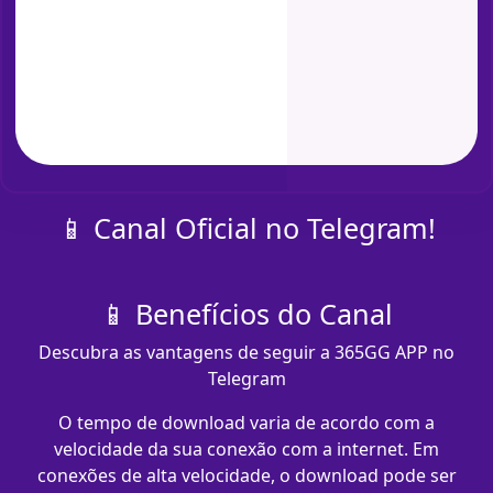
📱 Canal Oficial no Telegram!
📱 Benefícios do Canal
Descubra as vantagens de seguir a 365GG APP no
Telegram
O tempo de download varia de acordo com a
velocidade da sua conexão com a internet. Em
conexões de alta velocidade, o download pode ser