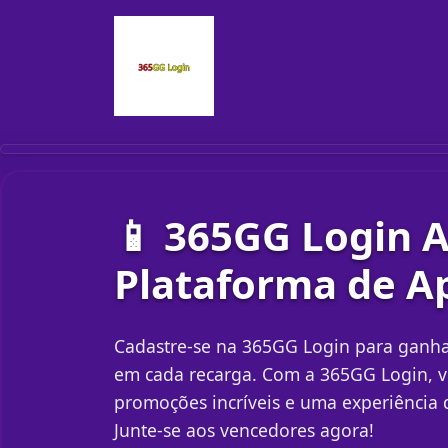
📱 365GG Login 
Plataforma de A
Cadastre-se na 365GG Login para ganha
em cada recarga. Com a 365GG Login, v
promoções incríveis e uma experiência d
Junte-se aos vencedores agora!