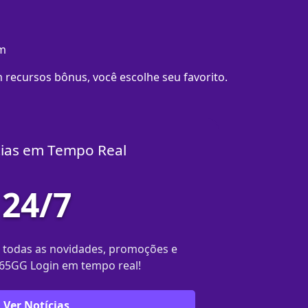
am
 recursos bônus, você escolhe seu favorito.
cias em Tempo Real
24/7
e todas as novidades, promoções e
65GG Login em tempo real!
Ver Notícias