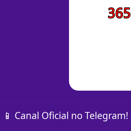
📱 Canal Oficial no Telegram!