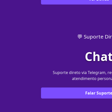
💬 Suporte Di
Cha
Suporte direto via Telegram, r
atendimento persona
Falar Suport