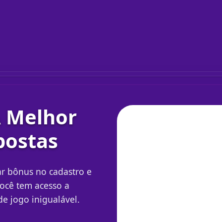
A Melhor
postas
r bônus no cadastro e
ocê tem acesso a
e jogo inigualável.