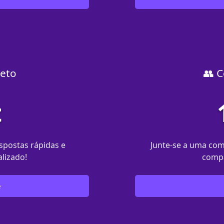
reto
👥 
t
espostas rápidas e
Junte-se a uma com
lizado!
compa
e