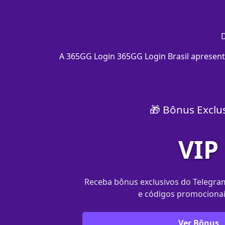
D
A 365GG Login 365GG Login Brasil apresenta
🎁 Bônus Exclu
VIP
Receba bônus exclusivos do Telegra
e códigos promocionai
Ver Bônus