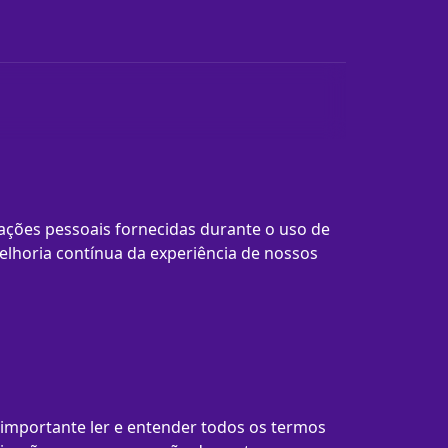
ações pessoais fornecidas durante o uso de
elhoria contínua da experiência de nossos
importante ler e entender todos os termos