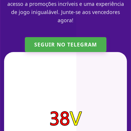
acesso a promoções incríveis e uma experiência
de jogo inigualável. Junte-se aos vencedores
agora!
SEGUIR NO TELEGRAM