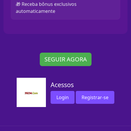
🎁 Receba bônus exclusivos
automaticamente
SEGUIR AGORA
Acessos
Login
Registrar-se