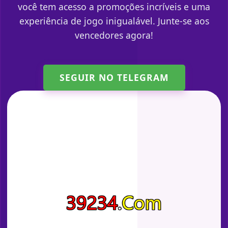
você tem acesso a promoções incríveis e uma
experiência de jogo inigualável. Junte-se aos
vencedores agora!
SEGUIR NO TELEGRAM