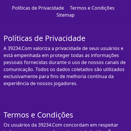
Políticas de Privacidade
Termos e Condições
Sitemap
Políticas de Privacidade
A 39234.Com valoriza a privacidade de seus usuários e
está empenhada em proteger todas as informações
pessoais fornecidas durante o uso de nossos canais de
comunicação. Todos os dados coletados são utilizados
exclusivamente para fins de melhoria contínua da
experiência de nossos jogadores.
Termos e Condições
Os usuários da 39234.Com concordam em respeitar