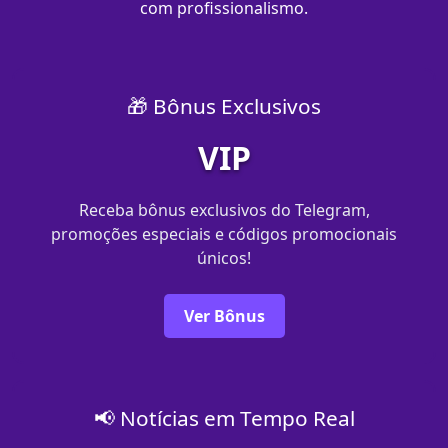
com profissionalismo.
🎁 Bônus Exclusivos
VIP
Receba bônus exclusivos do Telegram,
promoções especiais e códigos promocionais
únicos!
Ver Bônus
📢 Notícias em Tempo Real