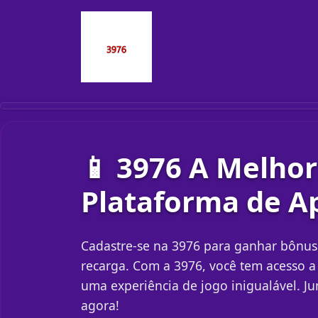
📱 3976 A Melhor
Plataforma de A
Cadastre-se na 3976 para ganhar bônus
recarga. Com a 3976, você tem acesso a
uma experiência de jogo inigualável. J
agora!