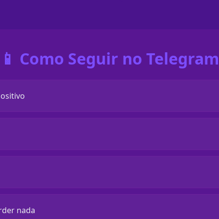
📱 Como Seguir no Telegram
ositivo
erder nada