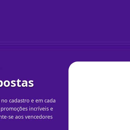
postas
 no cadastro e em cada
 promoções incríveis e
unte-se aos vencedores