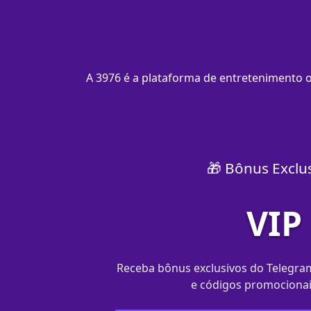
A 3976 é a plataforma de entretenimento o
🎁 Bônus Exclu
VIP
Receba bônus exclusivos do Telegra
e códigos promocionai