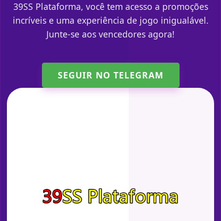
39SS Plataforma, você tem acesso a promoções
incríveis e uma experiência de jogo inigualável.
Junte-se aos vencedores agora!
SEGUIR NO TELEGRAM