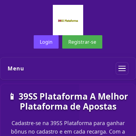
Login
Registrar-se
Menu
📱 39SS Plataforma A Melhor
Plataforma de Apostas
Cadastre-se na 39SS Plataforma para ganhar
bônus no cadastro e em cada recarga. Com a