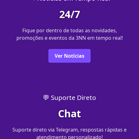
24/7
Fique por dentro de todas as novidades,
promoções e eventos da 3NN em tempo real!
Ver Notícias
💬 Suporte Direto
Chat
Suporte direto via Telegram, respostas rápidas e
atendimento personalizado!