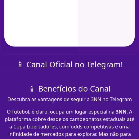
📱 Canal Oficial no Telegram!
📱 Benefícios do Canal
Descubra as vantagens de seguir a 3NN no Telegram
O futebol, é claro, ocupa um lugar especial na
3NN
. A
plataforma cobre desde os campeonatos estaduais até
a Copa Libertadores, com odds competitivas e uma
infinidade de mercados para explorar. Mas não para