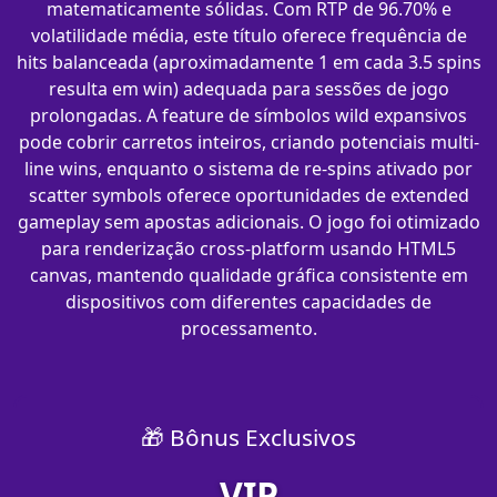
matematicamente sólidas. Com RTP de 96.70% e
volatilidade média, este título oferece frequência de
hits balanceada (aproximadamente 1 em cada 3.5 spins
resulta em win) adequada para sessões de jogo
prolongadas. A feature de símbolos wild expansivos
pode cobrir carretos inteiros, criando potenciais multi-
line wins, enquanto o sistema de re-spins ativado por
scatter symbols oferece oportunidades de extended
gameplay sem apostas adicionais. O jogo foi otimizado
para renderização cross-platform usando HTML5
canvas, mantendo qualidade gráfica consistente em
dispositivos com diferentes capacidades de
processamento.
🎁 Bônus Exclusivos
VIP