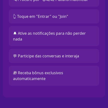
👆 Toque em "Entrar" ou "Join"
🔔 Ative as notificações para não perder
nada
💬 Participe das conversas e interaja
🎁 Receba bônus exclusivos
automaticamente