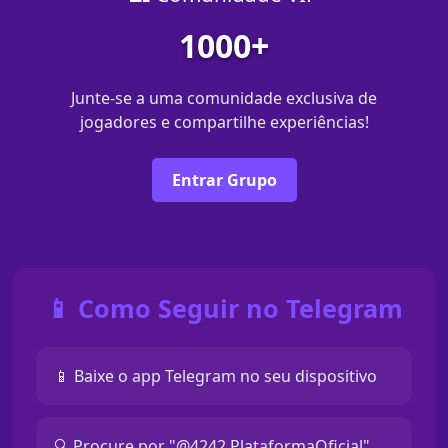
1000+
Junte-se a uma comunidade exclusiva de
jogadores e compartilhe experiências!
Entrar Grupo
📱 Como Seguir no Telegram
📱 Baixe o app Telegram no seu dispositivo
🔍 Procure por "@4242 PlataformaOficial"