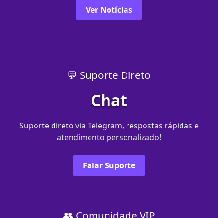
Ver Notícias
💬 Suporte Direto
Chat
Suporte direto via Telegram, respostas rápidas e
atendimento personalizado!
Falar Suporte
👥 Comunidade VIP