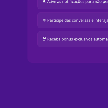
🔔 Ative as notificações para não p
💬 Participe das conversas e interaj
🎁 Receba bônus exclusivos autom