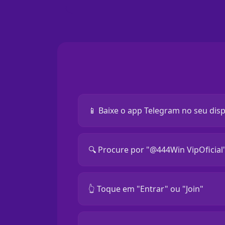
📱 Baixe o app Telegram no seu disp
🔍 Procure por "@444Win VipOficial
👆 Toque em "Entrar" ou "Join"