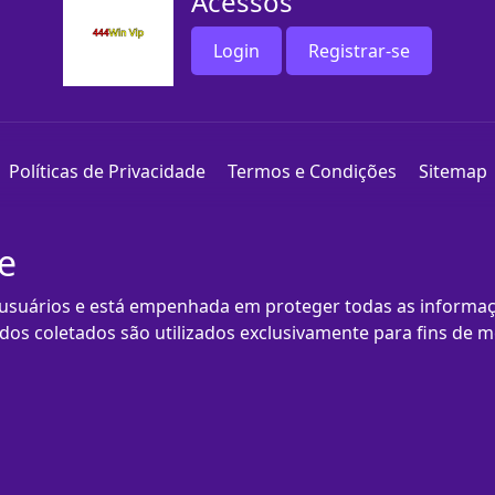
Acessos
Login
Registrar-se
Políticas de Privacidade
Termos e Condições
Sitemap
de
s usuários e está empenhada em proteger todas as informa
os coletados são utilizados exclusivamente para fins de m