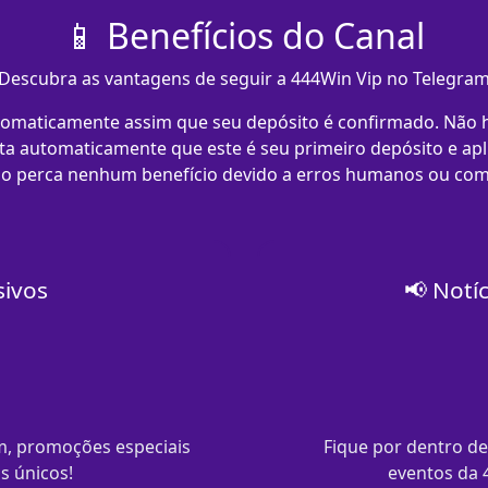
📱 Benefícios do Canal
Descubra as vantagens de seguir a 444Win Vip no Telegra
utomaticamente assim que seu depósito é confirmado. Não 
cta automaticamente que este é seu primeiro depósito e ap
o perca nenhum benefício devido a erros humanos ou comp
sivos
📢 Notí
m, promoções especiais
Fique por dentro d
s únicos!
eventos da 