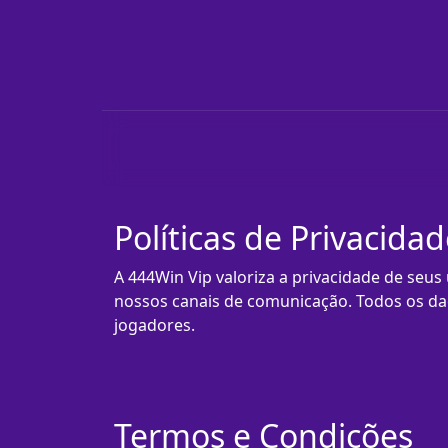
Políticas de Privacida
A 444Win Vip valoriza a privacidade de seu
nossos canais de comunicação. Todos os dad
jogadores.
Termos e Condições