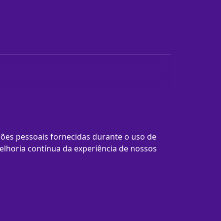
ções pessoais fornecidas durante o uso de
elhoria contínua da experiência de nossos