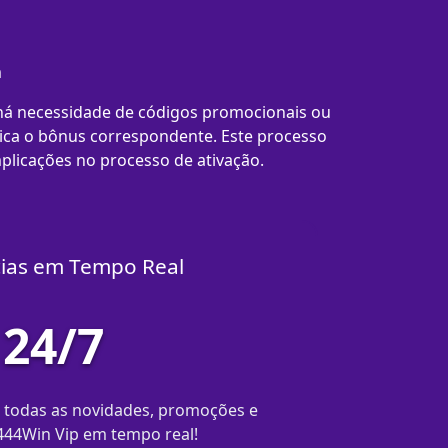
m
há necessidade de códigos promocionais ou
lica o bônus correspondente. Este processo
licações no processo de ativação.
cias em Tempo Real
24/7
e todas as novidades, promoções e
444Win Vip em tempo real!