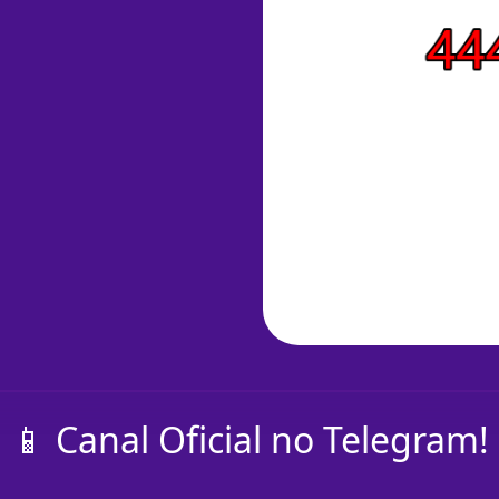
📱 Canal Oficial no Telegram!