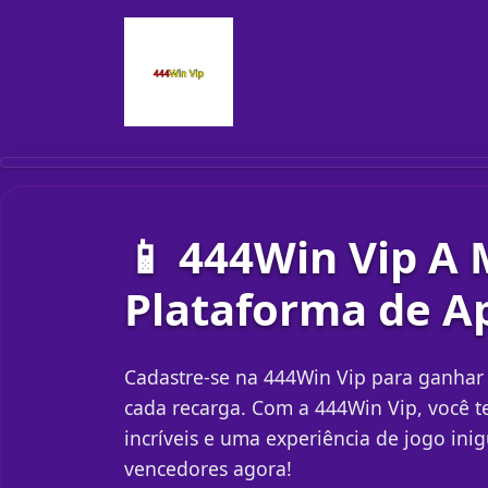
📱 444Win Vip A
Plataforma de A
Cadastre-se na 444Win Vip para ganhar
cada recarga. Com a 444Win Vip, você 
incríveis e uma experiência de jogo inig
vencedores agora!