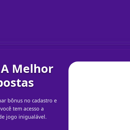
 A Melhor
postas
har bônus no cadastro e
 você tem acesso a
e jogo inigualável.