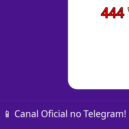
📱 Canal Oficial no Telegram!