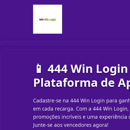
📱 444 Win Login
Plataforma de A
Cadastre-se na 444 Win Login para gan
em cada recarga. Com a 444 Win Login,
promoções incríveis e uma experiência d
Junte-se aos vencedores agora!