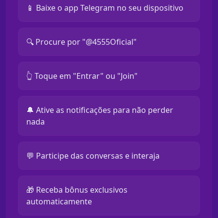
📱 Baixe o app Telegram no seu dispositivo
🔍 Procure por "@4555Oficial"
👆 Toque em "Entrar" ou "Join"
🔔 Ative as notificações para não perder
nada
💬 Participe das conversas e interaja
🎁 Receba bônus exclusivos
automaticamente