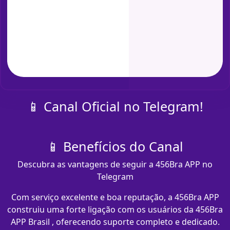
📱 Canal Oficial no Telegram!
📱 Benefícios do Canal
Descubra as vantagens de seguir a 456Bra APP no
Telegram
Com serviço excelente e boa reputação, a 456Bra APP
construiu uma forte ligação com os usuários da 456Bra
APP Brasil , oferecendo suporte completo e dedicado.