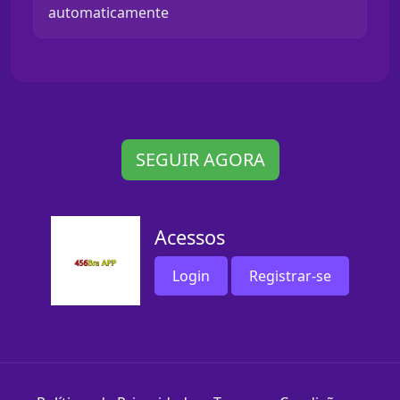
automaticamente
SEGUIR AGORA
Acessos
Login
Registrar-se