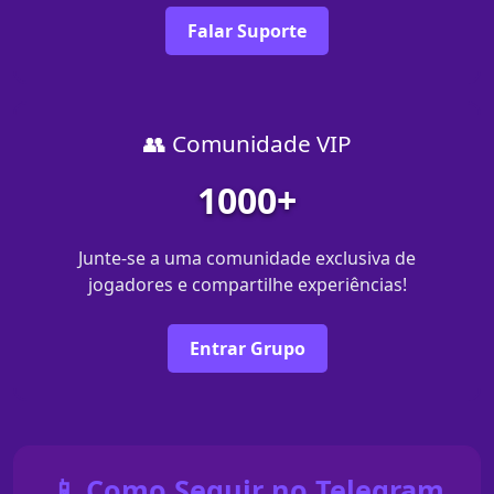
Falar Suporte
👥 Comunidade VIP
1000+
Junte-se a uma comunidade exclusiva de
jogadores e compartilhe experiências!
Entrar Grupo
📱 Como Seguir no Telegram