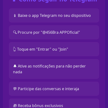
📱 Baixe o app Telegram no seu dispositivo
🔍 Procure por "@456Bra APPOficial"
👆 Toque em "Entrar" ou "Join"
🔔 Ative as notificações para não perder
nada
💬 Participe das conversas e interaja
🎁 Receba bônus exclusivos