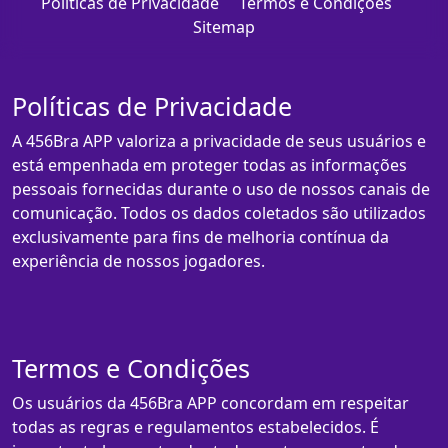
Políticas de Privacidade
Termos e Condições
Sitemap
Políticas de Privacidade
A 456Bra APP valoriza a privacidade de seus usuários e
está empenhada em proteger todas as informações
pessoais fornecidas durante o uso de nossos canais de
comunicação. Todos os dados coletados são utilizados
exclusivamente para fins de melhoria contínua da
experiência de nossos jogadores.
Termos e Condições
Os usuários da 456Bra APP concordam em respeitar
todas as regras e regulamentos estabelecidos. É