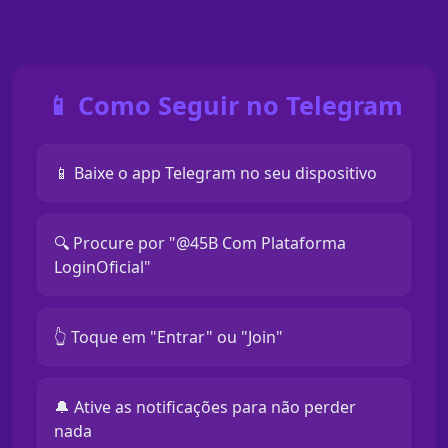
📱 Como Seguir no Telegram
📱 Baixe o app Telegram no seu dispositivo
🔍 Procure por "@45B Com Plataforma
LoginOficial"
👆 Toque em "Entrar" ou "Join"
🔔 Ative as notificações para não perder
nada