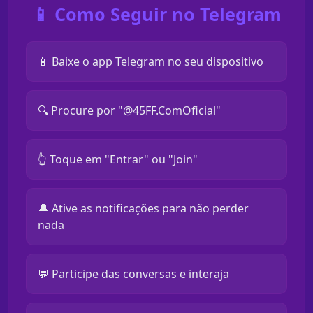
📱 Como Seguir no Telegram
📱 Baixe o app Telegram no seu dispositivo
🔍 Procure por "@45FF.ComOficial"
👆 Toque em "Entrar" ou "Join"
🔔 Ative as notificações para não perder
nada
💬 Participe das conversas e interaja