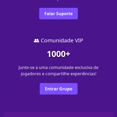
Falar Suporte
👥 Comunidade VIP
1000+
Junte-se a uma comunidade exclusiva de
jogadores e compartilhe experiências!
Entrar Grupo