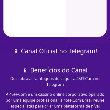
📱 Canal Oficial no Telegram!
📱 Benefícios do Canal
Descubra as vantagens de seguir a 45FF.Com no
Telegram
A 45FF.Com é um cassino online corporativo operado
por uma equipe profissional; a 45FF.Com Brasil reúne
especialistas para criar uma plataforma de nível