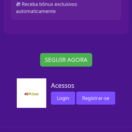
🎁 Receba bônus exclusivos
automaticamente
SEGUIR AGORA
Acessos
Login
Registrar-se