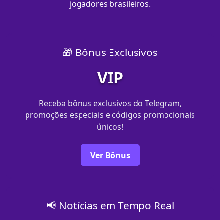
jogadores brasileiros.
🎁 Bônus Exclusivos
VIP
Receba bônus exclusivos do Telegram,
promoções especiais e códigos promocionais
únicos!
Ver Bônus
📢 Notícias em Tempo Real