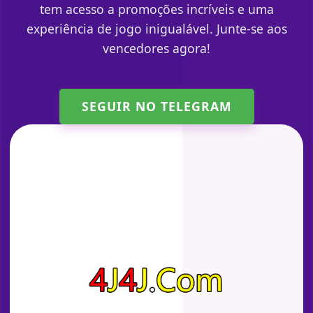
tem acesso a promoções incríveis e uma
experiência de jogo inigualável. Junte-se aos
vencedores agora!
SEGUIR NO TELEGRAM