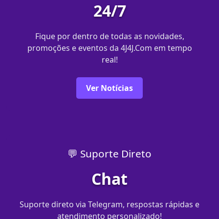
24/7
Fique por dentro de todas as novidades,
promoções e eventos da 4J4J.Com em tempo
real!
Ver Notícias
💬 Suporte Direto
Chat
Suporte direto via Telegram, respostas rápidas e
atendimento personalizado!