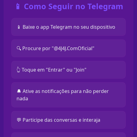
📱 Como Seguir no Telegram
📱 Baixe o app Telegram no seu dispositivo
🔍 Procure por "@4J4J.ComOficial"
👆 Toque em "Entrar" ou "Join"
🔔 Ative as notificações para não perder
nada
💬 Participe das conversas e interaja