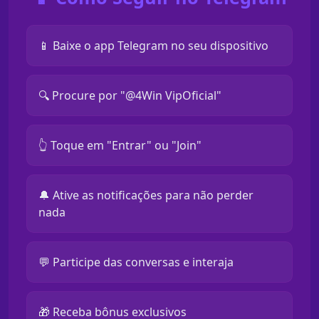
📱 Baixe o app Telegram no seu dispositivo
🔍 Procure por "@4Win VipOficial"
👆 Toque em "Entrar" ou "Join"
🔔 Ative as notificações para não perder
nada
💬 Participe das conversas e interaja
🎁 Receba bônus exclusivos