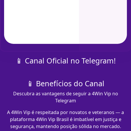
📱 Canal Oficial no Telegram!
📱 Benefícios do Canal
Descubra as vantagens de seguir a 4Win Vip no
Telegram
A 4Win Vip é respeitada por novatos e veteranos — a
plataforma 4Win Vip Brasil é imbatível em justiça e
segurança, mantendo posição sólida no mercado.