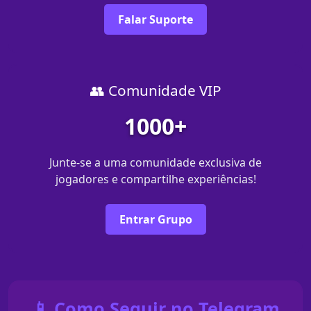
Falar Suporte
👥 Comunidade VIP
1000+
Junte-se a uma comunidade exclusiva de
jogadores e compartilhe experiências!
Entrar Grupo
📱 Como Seguir no Telegram