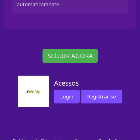
automaticamente
SEGUIR AGORA
Acessos
Login
Registrar-se