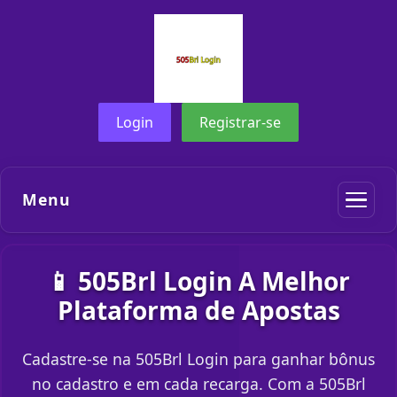
Login
Registrar-se
Menu
📱 505Brl Login A Melhor
Plataforma de Apostas
Cadastre-se na 505Brl Login para ganhar bônus
no cadastro e em cada recarga. Com a 505Brl