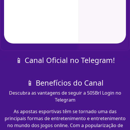
📱 Canal Oficial no Telegram!
📱 Benefícios do Canal
Descubra as vantagens de seguir a 505Brl Login no
Telegram
As apostas esportivas têm se tornado uma das
principais formas de entretenimento e entretenimento
no mundo dos jogos online. Com a popularização de