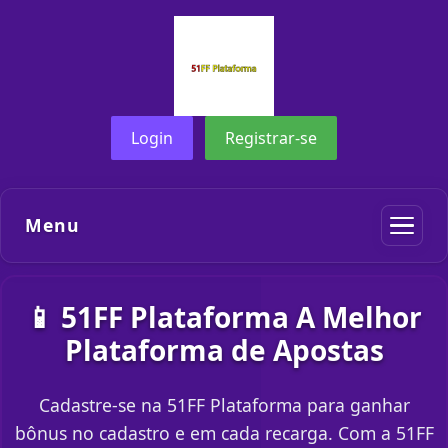
Login
Registrar-se
Menu
📱 51FF Plataforma A Melhor
Plataforma de Apostas
Cadastre-se na 51FF Plataforma para ganhar
bônus no cadastro e em cada recarga. Com a 51FF