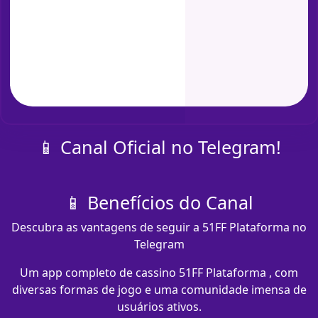
📱 Canal Oficial no Telegram!
📱 Benefícios do Canal
Descubra as vantagens de seguir a 51FF Plataforma no
Telegram
Um app completo de cassino 51FF Plataforma , com
diversas formas de jogo e uma comunidade imensa de
usuários ativos.