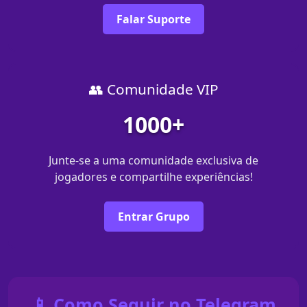
Falar Suporte
👥 Comunidade VIP
1000+
Junte-se a uma comunidade exclusiva de
jogadores e compartilhe experiências!
Entrar Grupo
📱 Como Seguir no Telegram