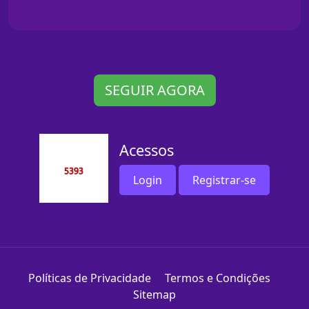
SEGUIR AGORA
Acessos
Login
Registrar-se
Políticas de Privacidade
Termos e Condições
Sitemap