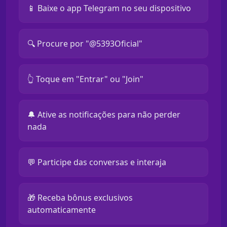
📱 Baixe o app Telegram no seu dispositivo
🔍 Procure por "@5393Oficial"
👆 Toque em "Entrar" ou "Join"
🔔 Ative as notificações para não perder
nada
💬 Participe das conversas e interaja
🎁 Receba bônus exclusivos
automaticamente