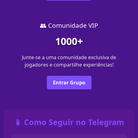
👥 Comunidade VIP
1000+
Junte-se a uma comunidade exclusiva de
jogadores e compartilhe experiências!
Entrar Grupo
📱 Como Seguir no Telegram