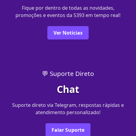
Fique por dentro de todas as novidades,
promoções e eventos da 5393 em tempo real!
Ver Notícias
💬 Suporte Direto
Chat
Suporte direto via Telegram, respostas rápidas e
atendimento personalizado!
Falar Suporte