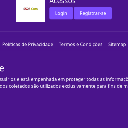
Acessos
Login
Registrar-se
Políticas de Privacidade
Termos e Condições
Sitemap
de
 usuários e está empenhada em proteger todas as informaçõ
os coletados são utilizados exclusivamente para fins de m