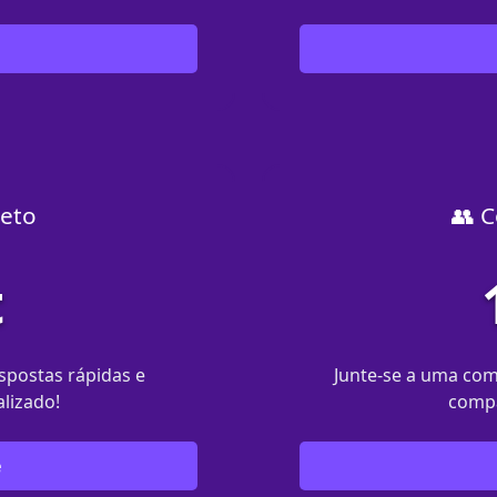
reto
👥 
t
espostas rápidas e
Junte-se a uma com
lizado!
compa
e