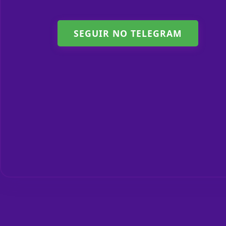
SEGUIR NO TELEGRAM