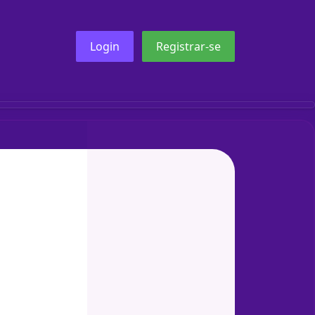
Login
Registrar-se