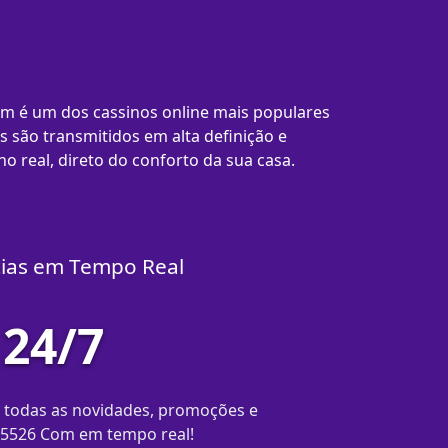
m​ é um dos cassinos online mais populares
s são transmitidos em alta definição e
 real, direto do conforto da sua casa.
cias em Tempo Real
24/7
e todas as novidades, promoções e
 5526 Com em tempo real!