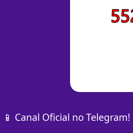
📱 Canal Oficial no Telegram!