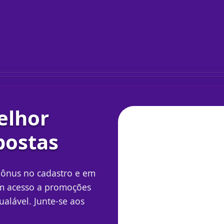
elhor
postas
bônus no cadastro e em
em acesso a promoções
ualável. Junte-se aos