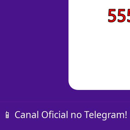
📱 Canal Oficial no Telegram!