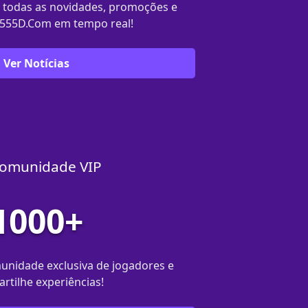
e todas as novidades, promoções e
 555D.Com em tempo real!
Ver Notícias
Comunidade VIP
1000+
unidade exclusiva de jogadores e
rtilhe experiências!