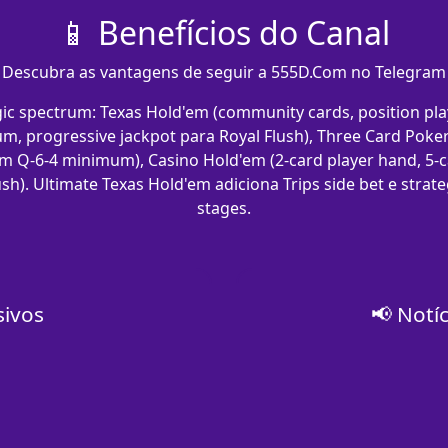
📱 Benefícios do Canal
Descubra as vantagens de seguir a 555D.Com no Telegram
ic spectrum: Texas Hold'em (community cards, position play 
, progressive jackpot para Royal Flush), Three Card Poker 
 em Q-6-4 minimum), Casino Hold'em (2-card player hand, 5-
ush). Ultimate Texas Hold'em adiciona Trips side bet e strateg
stages.
sivos
📢 Notí