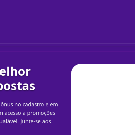
elhor
postas
bônus no cadastro e em
em acesso a promoções
ualável. Junte-se aos