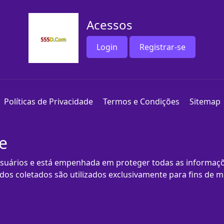
Acessos
Login
Registrar-se
Políticas de Privacidade
Termos e Condições
Sitemap
de
 usuários e está empenhada em proteger todas as informaçõ
os coletados são utilizados exclusivamente para fins de m