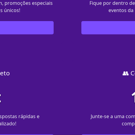
m, promoções especiais
Fique por dentro d
s únicos!
eventos da
reto
👥 
t
espostas rápidas e
Junte-se a uma com
lizado!
compa