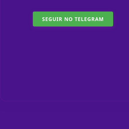
SEGUIR NO TELEGRAM