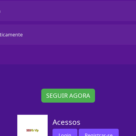
a
aticamente
SEGUIR AGORA
Acessos
Login
Registrar-se