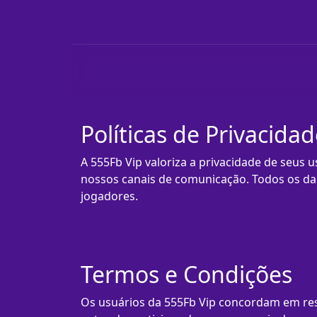
Políticas de Privacida
A 555Fb Vip valoriza a privacidade de seus
nossos canais de comunicação. Todos os dad
jogadores.
Termos e Condições
Os usuários da 555Fb Vip concordam em resp