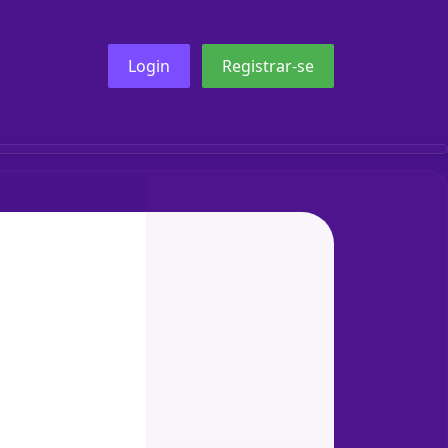
Login
Registrar-se