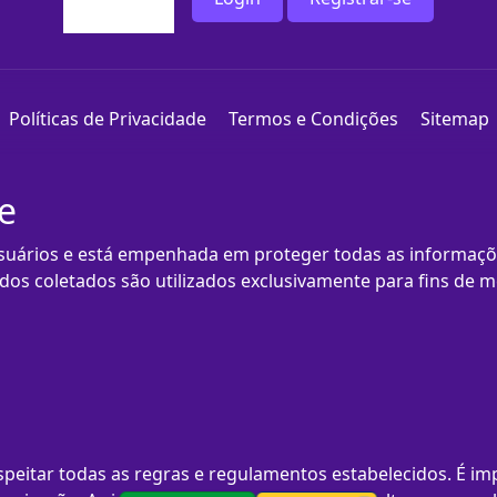
Políticas de Privacidade
Termos e Condições
Sitemap
de
 usuários e está empenhada em proteger todas as informaçõ
os coletados são utilizados exclusivamente para fins de m
eitar todas as regras e regulamentos estabelecidos. É im