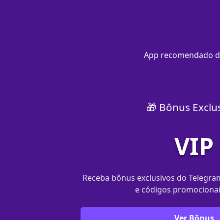
App recomendado da 
🎁 Bônus Exclu
VIP
Receba bônus exclusivos do Telegra
e códigos promocionai
Ver Bônus