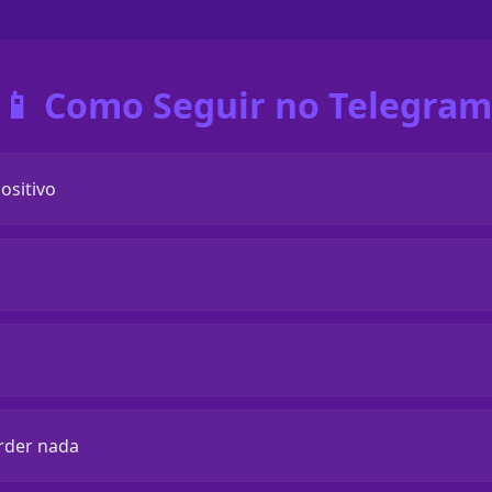
📱 Como Seguir no Telegram
ositivo
erder nada