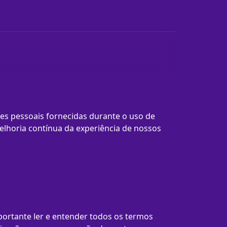
es pessoais fornecidas durante o uso de
elhoria contínua da experiência de nossos
portante ler e entender todos os termos