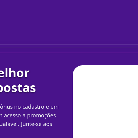
elhor
postas
bônus no cadastro e em
em acesso a promoções
ualável. Junte-se aos