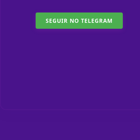
SEGUIR NO TELEGRAM