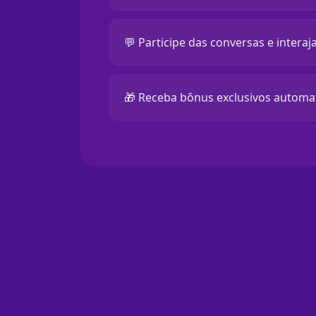
💬 Participe das conversas e interaj
🎁 Receba bônus exclusivos autom