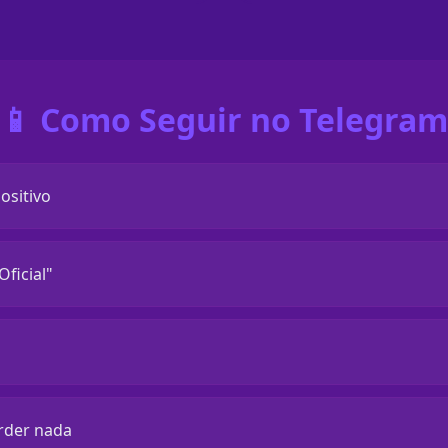
📱 Como Seguir no Telegram
ositivo
ficial"
erder nada