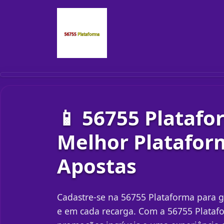
📱 56755 Platafo
Melhor Platafor
Apostas
Cadastre-se na 56755 Plataforma para 
e em cada recarga. Com a 56755 Plataf