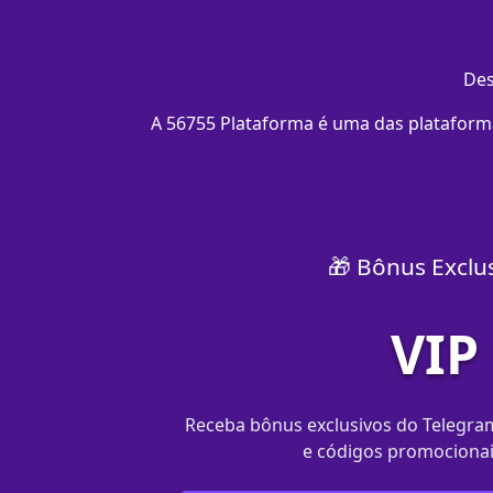
Des
A 56755 Plataforma é uma das plataforma
🎁 Bônus Exclu
VIP
Receba bônus exclusivos do Telegra
e códigos promocionai