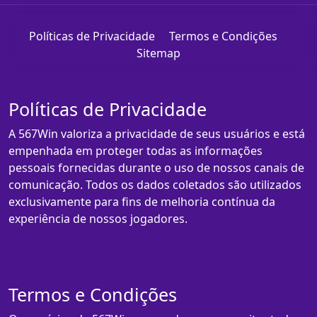
Políticas de Privacidade
Termos e Condições
Sitemap
Políticas de Privacidade
A 567Win valoriza a privacidade de seus usuários e está
empenhada em proteger todas as informações
pessoais fornecidas durante o uso de nossos canais de
comunicação. Todos os dados coletados são utilizados
exclusivamente para fins de melhoria contínua da
experiência de nossos jogadores.
Termos e Condições