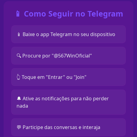
📱 Como Seguir no Telegram
📱 Baixe o app Telegram no seu dispositivo
🔍 Procure por "@567WinOficial"
👆 Toque em "Entrar" ou "Join"
🔔 Ative as notificações para não perder
nada
💬 Participe das conversas e interaja