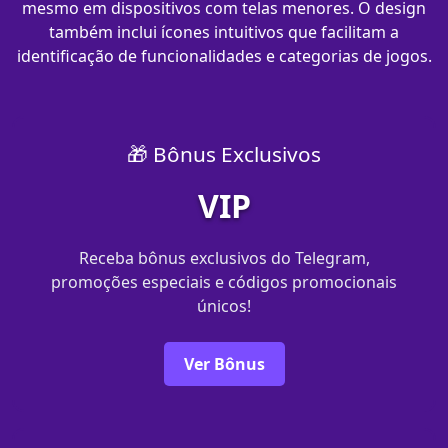
mesmo em dispositivos com telas menores. O design
também inclui ícones intuitivos que facilitam a
identificação de funcionalidades e categorias de jogos.
🎁 Bônus Exclusivos
VIP
Receba bônus exclusivos do Telegram,
promoções especiais e códigos promocionais
únicos!
Ver Bônus