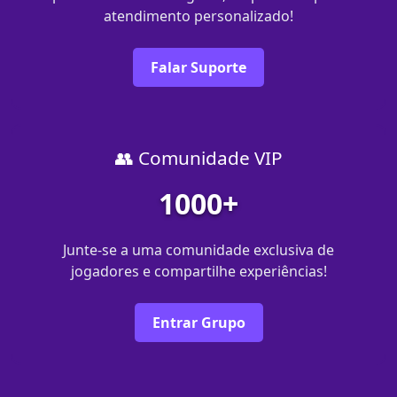
atendimento personalizado!
Falar Suporte
👥 Comunidade VIP
1000+
Junte-se a uma comunidade exclusiva de
jogadores e compartilhe experiências!
Entrar Grupo