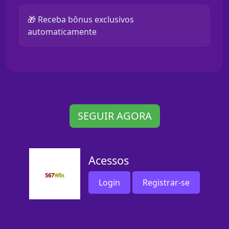
🎁 Receba bônus exclusivos
automaticamente
SEGUIR AGORA
Acessos
Login
Registrar-se