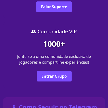
Falar Suporte
👥 Comunidade VIP
1000+
Junte-se a uma comunidade exclusiva de
jogadores e compartilhe experiências!
Entrar Grupo
📱 Como Seguir no Telegram