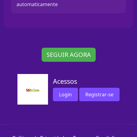
automaticamente
SEGUIR AGORA
Acessos
Login
Registrar-se